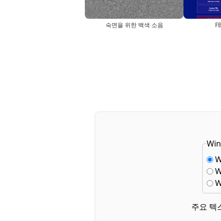
숙면을 위한 백색 소음
F
Wi
W
W
W
주요 텍