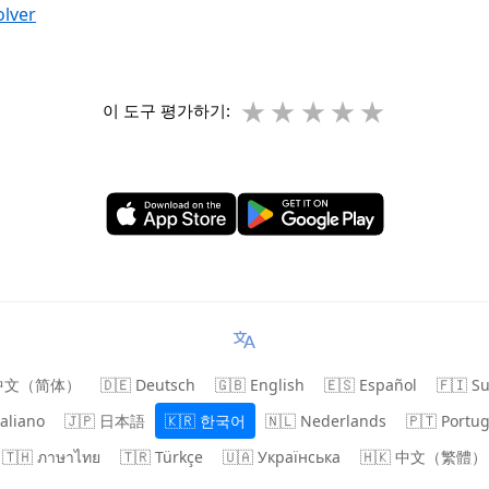
olver
★
★
★
★
★
이 도구 평가하기:
 中文（简体）
🇩🇪 Deutsch
🇬🇧 English
🇪🇸 Español
🇫🇮 S
taliano
🇯🇵 日本語
🇰🇷 한국어
🇳🇱 Nederlands
🇵🇹 Portu
🇹🇭 ภาษาไทย
🇹🇷 Türkçe
🇺🇦 Українська
🇭🇰 中文（繁體）