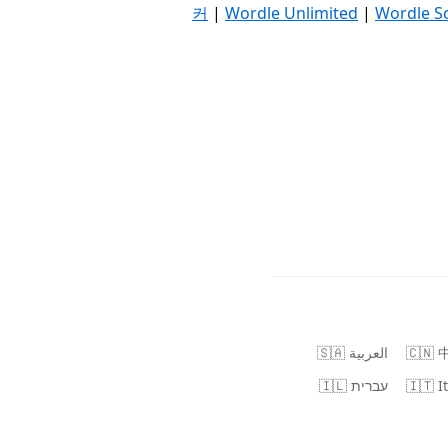
커
|
Wordle Unlimited
|
Wordle S
🇸🇦 العربية
🇨🇳
🇮🇱 עברית
🇮🇹 I