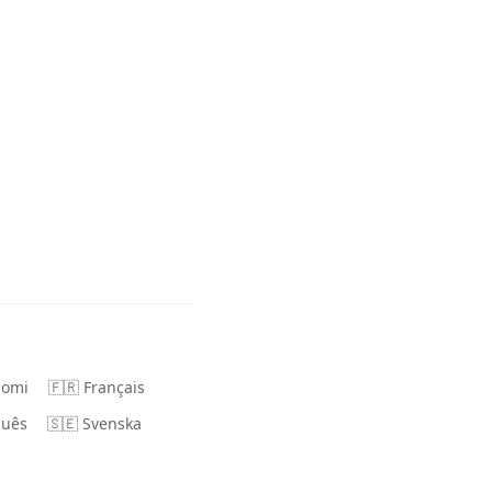
uomi
🇫🇷 Français
guês
🇸🇪 Svenska