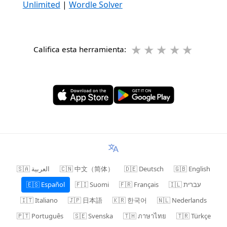
Unlimited
|
Wordle Solver
★
★
★
★
★
Califica esta herramienta:
🇸🇦 العربية
🇨🇳 中文（简体）
🇩🇪 Deutsch
🇬🇧 English
🇪🇸 Español
🇫🇮 Suomi
🇫🇷 Français
🇮🇱 עברית
🇮🇹 Italiano
🇯🇵 日本語
🇰🇷 한국어
🇳🇱 Nederlands
🇵🇹 Português
🇸🇪 Svenska
🇹🇭 ภาษาไทย
🇹🇷 Türkçe