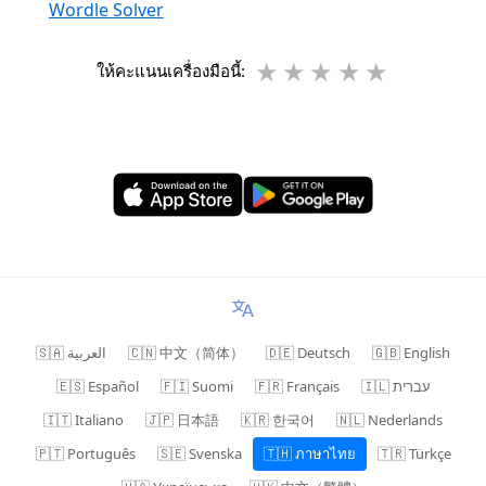
Wordle Solver
★
★
★
★
★
ให้คะแนนเครื่องมือนี้:
🇸🇦 العربية
🇨🇳 中文（简体）
🇩🇪 Deutsch
🇬🇧 English
🇪🇸 Español
🇫🇮 Suomi
🇫🇷 Français
🇮🇱 עברית
🇮🇹 Italiano
🇯🇵 日本語
🇰🇷 한국어
🇳🇱 Nederlands
🇵🇹 Português
🇸🇪 Svenska
🇹🇭 ภาษาไทย
🇹🇷 Türkçe