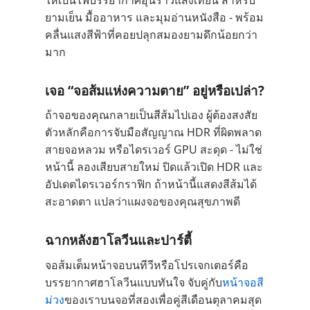
ยามเย็น มื้ออาหาร และมุมอ่านหนังสือ - พร้อม
คลื่นแสงสีฟ้าที่คอยปลุกสมองยามดึกน้อยกว่า
มาก
เจอ “จอส้มแห่งความตาย” อยู่หรือเปล่า?
ถ้าจอของคุณกลายเป็นสีส้มไปเอง ผู้ต้องสงสัย
ตัวหลักคือการจับมือสัญญาณ HDR ที่ผิดพลาด
สายจอหลวม หรือไดรเวอร์ GPU สะดุด - ไม่ใช่
หน้านี้ ลองเสียบสายใหม่ ปิดแล้วเปิด HDR และ
อัปเดตไดรเวอร์กราฟิก ถ้าหน้านี้แสดงสีส้มได้
สะอาดตา แปลว่าแผงจอของคุณสุขภาพดี
ฉากหลังฮาโลวีนและปาร์ตี้
จอส้มเต็มหน้าจอบนทีวีหรือโปรเจกเตอร์คือ
บรรยากาศฮาโลวีนแบบทันใจ จับคู่กับ
หน้าจอสี
ม่วง
ของเราบนจอที่สองเพื่อคู่สีเดือนตุลาคมสุด