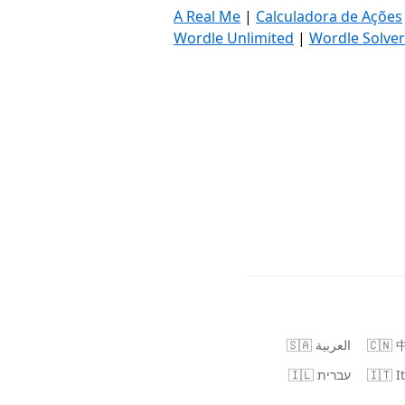
A Real Me
|
Calculadora de Ações
Wordle Unlimited
|
Wordle Solver
🇸🇦 العربية
🇨🇳
🇮🇱 עברית
🇮🇹 I