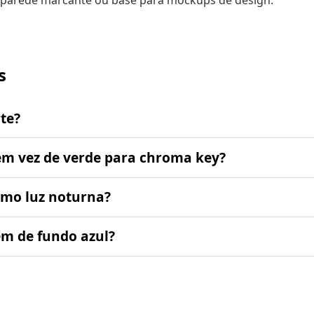
 parede marcante ou base para mockups de design.
s
rte?
em vez de verde para chroma key?
como luz noturna?
m de fundo azul?