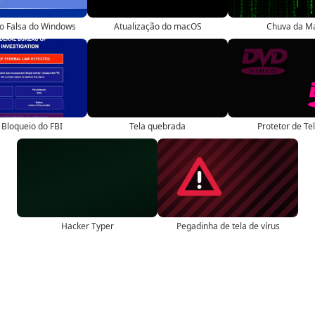
ão Falsa do Windows
Atualização do macOS
Chuva da Ma
 Bloqueio do FBI
Tela quebrada
Protetor de Te
Hacker Typer
Pegadinha de tela de vírus