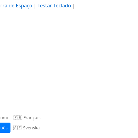
arra de Espaço
|
Testar Teclado
|
uomi
🇫🇷 Français
guês
🇸🇪 Svenska