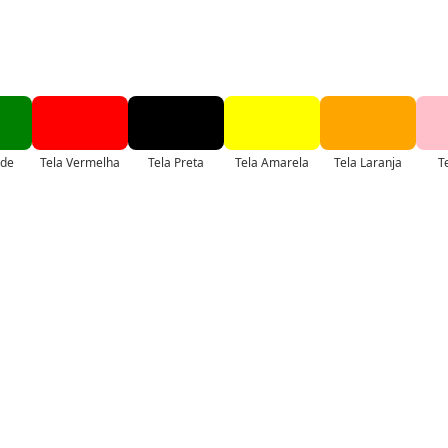
rde
Tela Vermelha
Tela Preta
Tela Amarela
Tela Laranja
T