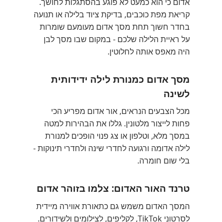
אדום כי הוא כמעט לא פוגע בהסתגלות לחושך.
קריאת מפת כוכבים, בדיקת ציוד בלילה או תנועה
בחדר חשוך תחת מסך אדום מעומעם שומרות
על ראיית הלילה שלכם - במקום שבו מסך לבן
היה מאפס אותה לחלוטין.
מסך אדום כמנורת לילה ידידותית
לשינה
מכל הצבעים הנראים, אור אדום מפריע הכי
פחות לייצור מלטונין. גללו את הבהירות למטה
במסך מלא, וטלפון או צג פנוי הופכים למנורת
לילה אדומה ורגועה לחדרי שינה ולחדרי תינוקות -
בלי שום חומרה.
טרנד האור האדום: צלמו בזוהר אדום
המסך האדום משמש גם כתאורת אווירה מיידית
לסרטוני TikTok, לקליפים, לצילומים ולשידורים.