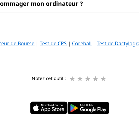
ndommager mon ordinateur ?
teur de Bourse
|
Test de CPS
|
Coreball
|
Test de Dactylogr
★
★
★
★
★
Notez cet outil :