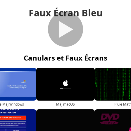
Faux Écran Bleu
▶
Canulars et Faux Écrans
e MàJ Windows
MàJ macOS
Pluie Matr