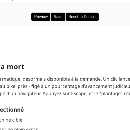
Preview
Save
Reset to Default
la mort
formatique, désormais disponible à la demande. Un clic lanc
 au pixel près - figé à un pourcentage d'avancement judicie
é d'un navigateur. Appuyez sur Escape, et le "plantage" n'a 
fectionné
hine cible
ser en plein écran