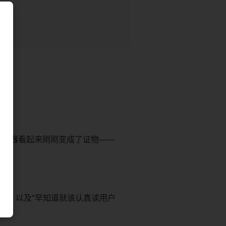
何机器看起来刚刚变成了证物——
警告，以及“早知道就该认真读用户