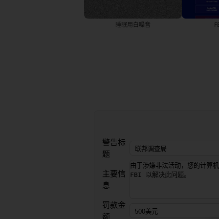
睡眠用白噪音
F
警告标
题
主要信
息
罚款金
额