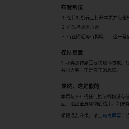
布置到位
在目标机器上打开本页并点击
把光标藏进角落
待在附近等待揭晓——这一幕
保持善意
惊吓类恶作剧需要快速抖包袱。
共同大笑，不是真正的恐慌。
显然，这是假的
本页与 FBI 或任何执法机构
面，退出全屏即彻底结束。如果
想把混乱升级，请上
病毒屏幕
；