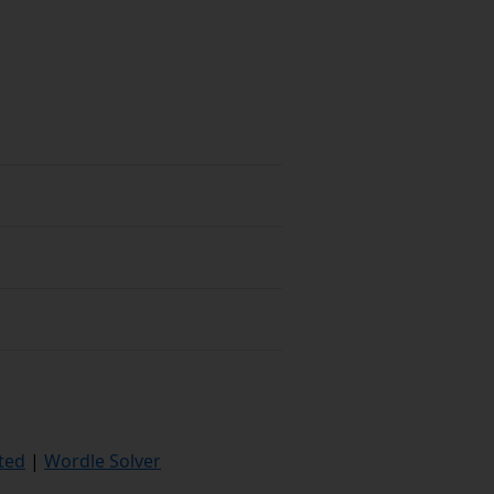
ted
|
Wordle Solver