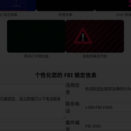
BI 锁定屏幕
碎屏效果
DVD 屏
黑客打字模拟器
病毒屏幕恶作剧
个性化您的 FBI 锁定信息
违规信
息
联系电
话
案件编
号