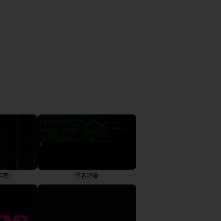
字雨
黑客终端