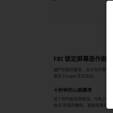
FBI 锁定屏幕恶作剧
威严的联邦徽章、全大写的警告
直到 Escape 还它自由。
十秒钟的心跳骤停
这个恶作剧见效极快。与耗上一小
协议”的强烈确信。喜剧效果拉满