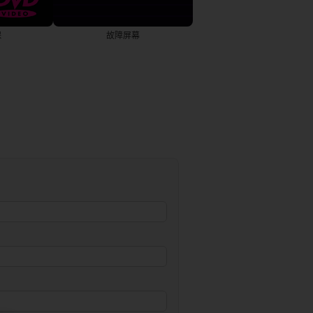
保
故障屏幕