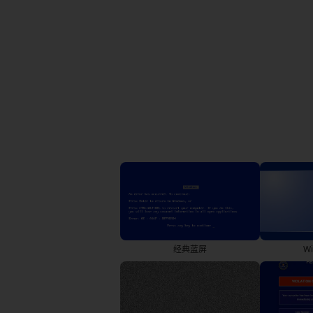
经典蓝屏
W