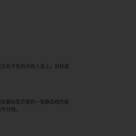
或正处于危机中的人身上。目标是
浏览器标签页里的一张静态戏仿画
绝不付钱。