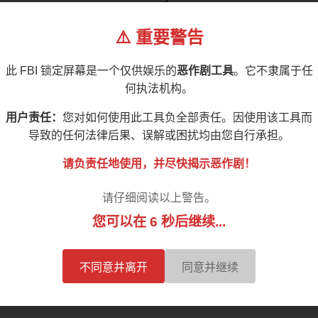
⚠️ 重要警告
预览
保存
重置为默认值
此 FBI 锁定屏幕是一个仅供娱乐的
恶作剧工具
。它不隶属于任
何执法机构。
用户责任：
您对如何使用此工具负全部责任。因使用该工具而
导致的任何法律后果、误解或困扰均由您自行承担。
请负责任地使用，并尽快揭示恶作剧！
，以及一台看起来已被彻底查封的电脑。这个全屏恶作剧能让任
请仔细阅读以上警告。
您可以在 5 秒后继续...
不同意并离开
同意并继续
时的假更新不同，FBI 锁定在第一秒就击中受害者——徽章、
，最好献给事后笑得出来的人。