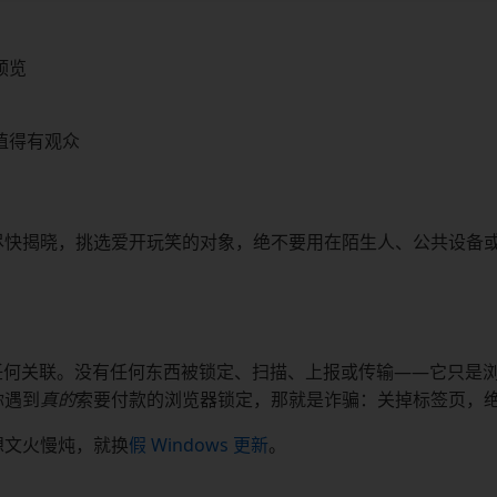
预览
值得有观众
尽快揭晓，挑选爱开玩笑的对象，绝不要用在陌生人、公共设备
没有任何关联。没有任何东西被锁定、扫描、上报或传输——它只是
你遇到
真的
索要付款的浏览器锁定，那就是诈骗：关掉标签页，
想文火慢炖，就换
假 Windows 更新
。